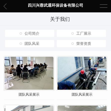
四川兴蓉武通环保设备有限公司
关于我们
公司简介
工厂展示
团队风采
荣誉资质
团队风采展示
团队风采展示