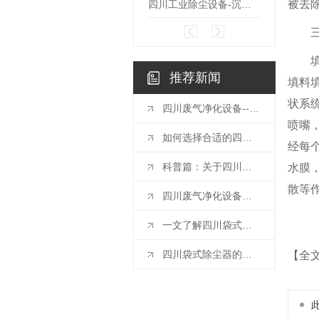
被去
四川工业除尘设备-沉流式滤筒除尘器
推荐新闻
填料
状系
四川废气净化设备--活性炭吸附装置的维护注意事项
喷嘴
如何选择合适的四川工业除尘设备
经每
科普篇：关于四川废气净化设备你都清楚吗？
水膜
散等
四川废气净化设备厂家带你了解喷淋塔保养维护的技巧
一文了解四川袋式除尘器巡检与 注意事项
四川袋式除尘器的工作原理
【全