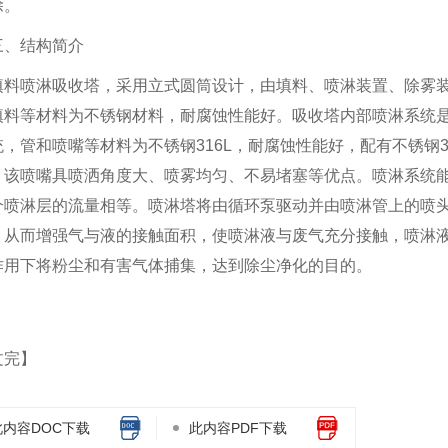
除。
四川废气净化设备-活性炭吸附脱附催化燃烧
四川噪声治理设备-隔声门
三、结构简介
填料喷淋吸收塔，采用立式圆筒设计，由填料、喷淋装置、除雾
填料等材料为不锈钢材料，耐腐蚀性能好。吸收塔内部喷淋系统
统，管和喷嘴等材料为不锈钢316L，耐腐蚀性能好，配有不锈钢3
，该喷嘴具喷洒角度大、喷雾均匀、不易堵塞等优点。喷淋系统
个喷淋层的流量相等。喷淋塔将由循环泵驱动并由喷淋管上的喷
，从而增强气与液的接触面积，使喷淋液与废气充分接触，喷淋
作用下将粉尘和有害气体捕集，达到除尘净化的目的。
文完】
此内容DOC下载
此内容PDF下载