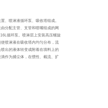
四川布袋除尘-PL型系列单机
装置、喷淋液循环泵、吸收塔组成。
是由分配主管、支管和喷嘴组成的网
16L循环泵。喷淋层上安装高压螺旋
能使喷淋液在吸收塔内均匀分布，流
头喷出的液体转变成附着在填料上的
液滴作为捕尘体，在惯性、截流、扩