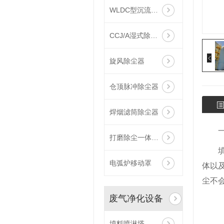
WLDC型沉流式滤筒除尘器
CCJ/A湿式除尘机组
旋风除尘器
仓顶脉冲除尘器
焊烟滤筒除尘器
打磨除尘一体设备
电弧炉移动罩
体以
尘不
废气净化设备
填料喷淋塔