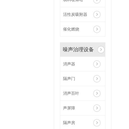
活性炭吸附器
催化燃烧
噪声治理设备
消声器
隔声门
消声百叶
声屏障
隔声房