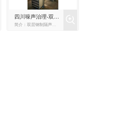
四川噪声治理-双开隔声门
简介：双层钢制隔声门，单樘隔声门内外双开，外型美观，隔声效果优良。详细介绍：四川兴蓉武通环保设备有限公司生产的钢制隔声门主要用于工业厂房、发电机房、空压机房等降噪，隔音效果优良。并可根据客户要求定制，...