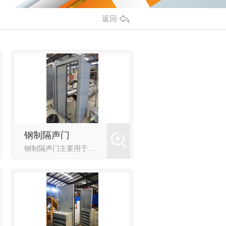
返回
钢制隔声门
钢制隔声门主要用于工业厂房、发电机房、空压机房等降噪，隔音效果优良。并可根据客户要求定制，门扇厚度可做50-120mm，其隔声效果可达20-40dB(A)。隔声门门框、门扇均采用**型材、钢板加工制作...