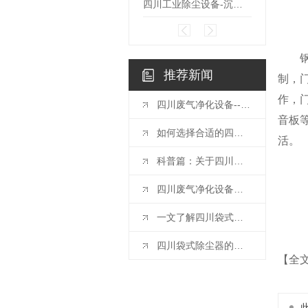
四川工业除尘设备-沉流式滤筒除尘器
推荐新闻
制，门
作，
四川废气净化设备--活性炭吸附装置的维护注意事项
音板
如何选择合适的四川工业除尘设备
活。
科普篇：关于四川废气净化设备你都清楚吗？
四川废气净化设备厂家带你了解喷淋塔保养维护的技巧
一文了解四川袋式除尘器巡检与安全注意事项
四川袋式除尘器的工作原理
【全