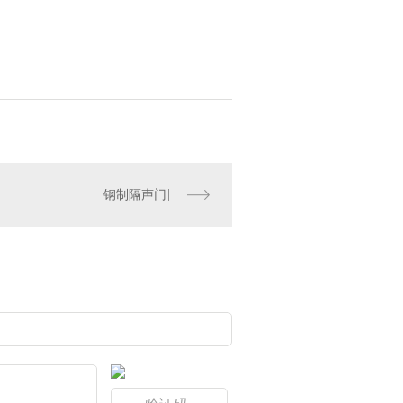
钢制隔声门