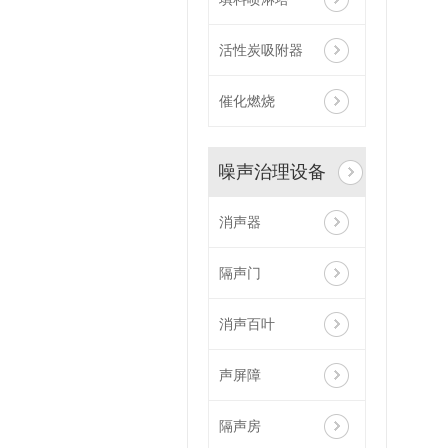
活性炭吸附器
催化燃烧
噪声治理设备
消声器
隔声门
消声百叶
声屏障
隔声房