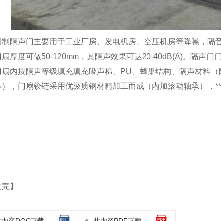
四川废气净化设备-活性炭吸附脱附催化燃烧
四川噪声治理设备-隔声门
钢制隔声门主要用于工业厂房、发电机房、空压机房等降噪，隔
扇厚度可做50-120mm，其隔声效果可达20-40dB(A)。隔
门扇内按隔声等级填充填充吸声棉、PU、蜂巢结构、隔声材料（
等），门扇铰链采用优级质钢材精加工而成（内加滚动轴承），*
文完】
此内容DOC下载
此内容PDF下载