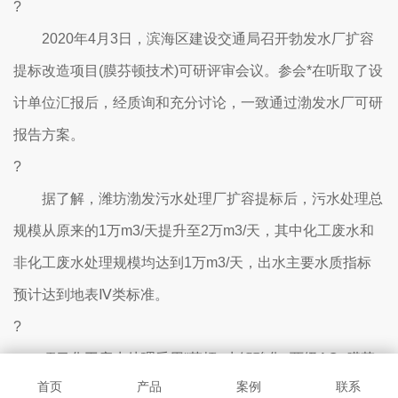
?
2020年4月3日，滨海区建设交通局召开勃发水厂扩容
提标改造项目(膜芬顿技术)可研评审会议。参会*在听取了设
计单位汇报后，经质询和充分讨论，一致通过渤发水厂可研
报告方案。
?
据了解，潍坊渤发污水处理厂扩容提标后，污水处理总
规模从原来的1万m3/天提升至2万m3/天，其中化工废水和
非化工废水处理规模均达到1万m3/天，出水主要水质指标
预计达到地表Ⅳ类标准。
?
项目化工废水处理采用“芬顿+水解酸化+两级AO+膜芬
首页
产品
案例
联系
顿+反硝化滤池+活性炭”，非化工废水处理工艺采用“水解酸