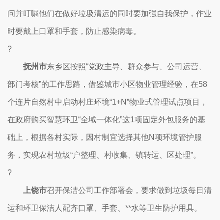
问并叮嘱他们在做好垃圾清运的同时要加强自我保护，作业
时要戴上口罩和手套，防止感染病毒。
?
抚州市
东乡区按照“党政主导、群众参与、公司运营、
部门考核”的工作思路，借鉴城市小区物业管理经验，在58
个连片自然村中启动村庄环境“1+N”物业式管理试点项目，
在政府购买智慧环卫“全域一体化”这1项固定外包服务的基
础上，根据各村实际，因村制宜选择其他N项环境管护服
务，实现农村垃圾“户整理、村收集、镇转运、区处理”。
?
上饶市
召开保洁公司工作部署会，要求做到垃圾每日清
运和环卫保洁人配齐口罩、手套、**水等卫生防护用具。