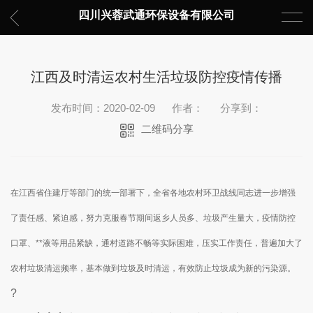
四川兴蓉武通环保设备有限公司
江西及时清运农村生活垃圾防控疫情传播
发布时间：2020-02-09
作者：
分享到：
二维码分享
在江西省住建厅等部门的统一部署下，全省各地农村环卫战线同志进一步增强
了责任感、紧迫感，努力克服春节期间返乡人员多、垃圾产生量大，疫情防控
口罩、**液等用品紧缺，通村道路不畅等实际困难，压实工作责任，普遍加大了
农村垃圾清运频率，基本做到垃圾及时清运，有效防止垃圾成为新的污染源。
?