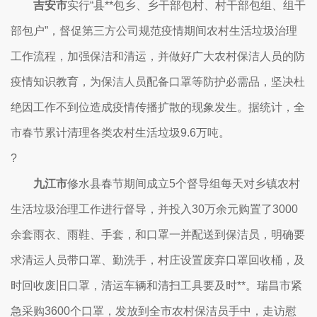
吉安市
实行“县**包乡、乡干部包村、村干部包组、组干
部包户”，督促第三方公司规范疫情期间农村生活垃圾治理
工作流程，加强保洁和清运，并做好广大农村保洁人员的防
疫情知识教育，为保洁人员配备口罩等防护必需品，坚决杜
绝因工作不到位造成疫情传播扩散的现象发生。据统计，全
市春节累计清理各类农村生活垃圾9.6万吨。
?
九江市
修水县春节期间成立5个督导组每天对乡镇农村
生活垃圾治理工作进行督导，并投入30万余元购置了3000
余套雨衣、雨鞋、手套，和口罩一并配送到保洁员，明确要
求清运人员带口罩、勤洗手，村庄设置废弃口罩回收桶，及
时回收废旧口罩，清运车辆和清扫工具要及时**。瑞昌市紧
急采购3600个口罩，发放到全市农村保洁员手中，走访慰