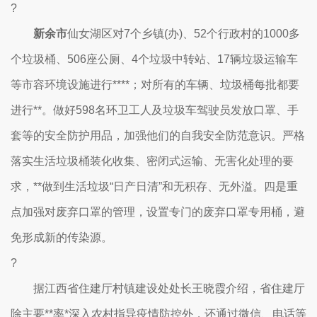
?
新余市
仙女湖区对7个乡镇(办)、52个行政村的1000多
个垃圾桶、506座公厕、4个垃圾中转站、17辆垃圾运输车
等市容环境设施进行****；对所有的车辆、垃圾桶每批都要
进行**。做好598名环卫工人及垃圾车驾驶员发放口罩、手
套等的安全防护用品，加强他们的自我安全防范意识。严格
落实生活垃圾桶装化收集、密闭式运输、无害化处理的要
求，**做到生活垃圾“日产日清”和无积存、无外溢。四是重
点加强对废弃口罩的管理，设置专门的废弃口罩专用桶，避
免形成新的传染源。
?
据江西省住建厅村镇建设处处长王晓霞介绍，省住建厅
除主要**率*深入农村指导疫情防控外，还通过微信、电话等