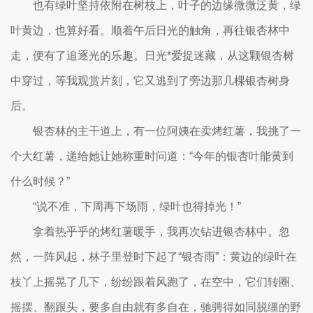
也有绿叶坚持依附在树枝上，叶子的边缘微微泛黄，绿
叶黄边，也算好看。顺着午后日光的触角，再往银杏林中
走，便有了追逐光的乐趣。日光*爱捉迷藏，从这颗银杏树
中穿过，等我观赏片刻，它又逃到了旁边那几棵银杏树身
后。
银杏林的主干道上，有一位阿姨在卖烤红薯，我挑了一
个大红薯，递给她让她称重时问道：“今年的银杏叶能黄到
什么时候？”
“说不准，下周再下场雨，绿叶也得掉光！”
拿着热乎乎的烤红薯暖手，我再次钻进银杏林中。忽
然，一阵风起，林子里登时下起了“银杏雨”：黄边的绿叶在
枝丫上摇晃了几下，纷纷跟着风跑了，在空中，它们转圈、
摇摆、翻跟头，要多自由就有多自在，驰骋得如同脱缰的野