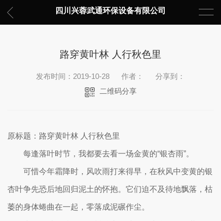
四川兴蓉武通环保设备有限公司
路穿黄叶林 人行秋色里
发布时间：2019-10-28
作者：
分享到：
二维码分享
原标题：路穿黄叶林 人行秋色里
每逢落叶时节，我都要去看一场金黄的“银杏雨”。
可惜今年霜降时，风吹雨打来得早，在秋风中变黄的银
杏叶争先恐后地回归泥土的怀抱。它们迫不及待地飘落，枯
萎的身体蜷曲在一起，零落成泥碾作尘。