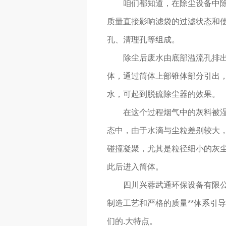
咱们都知道，在除尘设备中
质量直接影响滤袋的过滤状态和
孔、清理孔等组成。
除尘后废水由底部溢流孔排
体，通过筒体上部锥体部分引出
水，可起到脱硫除尘器的效果。
在这个过程烟气中的灰料被
态中，由于水滴与尘粒差别较大
碰撞凝聚，尤其是粒径细小的灰
此后进入筒体。
四川兴蓉武通环保设备有限公
制造工艺和严格的质量**体系引导
们的.大特点。