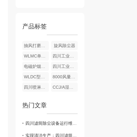
产品标签
抽风打磨除尘一体间
旋风除尘器
WLMC单机滤筒除尘器
四川工业除尘设备填料喷淋塔
电磁炉烟尘收集处理除尘设备
四川工业除尘设备|MC-II型脉冲式除尘器
WLDC型沉流式滤筒除尘器
8000风量一体式打磨除尘工作间
四川喷淋除尘设备-填料喷淋塔
CCJ/A湿式除尘机组
热门文章
四川滤筒除尘设备运行维护要点解析
实现清洁生产：四川滤筒除尘设备在工业领域的应用分析