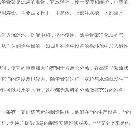
除尘骨架是滤袋的肋骨，它应轻巧，便于安装和维护，框架的
使用寿命。主要由文丘里、主筒体、上部注水槽、下部溢水
出进入沉淀池，沉淀中和，循环使用。除尘骨架净化后的气
，从而达到除尘目的。如四川在除尘设备的循环池中加入碱性
湿润，使它的重量加大而有利于被离心分离，在高速呈絮流状
，它们的速度差也较大。除尘骨架这样，灰粒与水滴就发生了
尘料可以被水雾水溶，这些都为灰料的分离做好充分的准备，
司备有一支训练有素的制造队伍，他们在**的生产设备，**的
下，为用户提供满意的制造安装维修服务。****安全历来是他