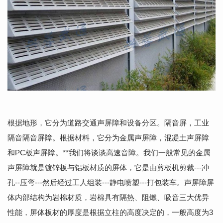
根据地形，它分为道路交通
声屏障和设备分区。隔音屏，工业
隔音隔音屏障。根据材料，它分为金属声屏障，
混凝土声屏障
和PC板声屏障。**我们将谈谈高速音障。
我们一般常见的金属
声屏障就是镀锌板与铝板材质的屏体，它是由剪板机剪
裁---冲
孔--压弯---然后经过工人组装---静电喷塑---打包装车。声屏障屏
体内
部结构为岩棉材质，岩棉具有隔热、阻燃、吸音三大优异
性能，屏体板材的厚度是
根据立柱的高度决定的，一般高度为3