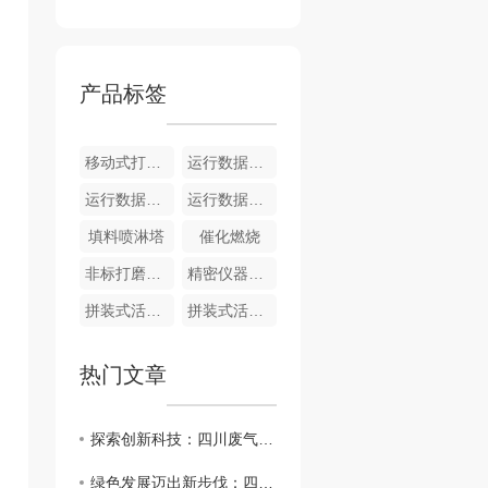
产品标签
移动式打磨除尘一体设备
运行数据监测及储存系统​
运行数据监测 + VOC 在线监测系统​
运行数据监测 + 颗粒物在线监测系统
填料喷淋塔
催化燃烧
非标打磨除尘一体设备
精密仪器隔声房
拼装式活性炭吸附器
拼装式活性炭吸附器
热门文章
探索创新科技：四川废气净化设备行业潜力解剖
绿色发展迈出新步伐：四川废气净化设备市场现状调查