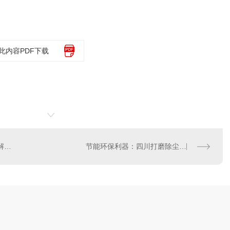
此内容PDF下载
四川打磨除尘一体设备：..解析市场前景和技术发展趋势
节能环保利器：四川打磨除尘一体设备应用案例